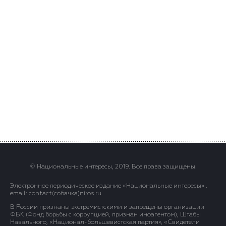
© Национальные интересы, 2019. Все права защищены.
Электронное периодическое издание «Национальные интересы» .
email: contact(сoбaчка)niros.ru
В России признаны экстремистскими и запрещены организации
ФБК (Фонд борьбы с коррупцией, признан иноагентом), Штабы
Навального, «Национал-большевистская партия», «Свидетели