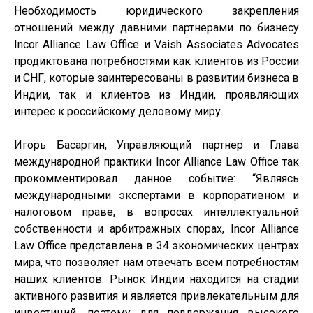
Необходимость юридического закрепления
отношений между давними партнерами по бизнесу
Incor
Alliance
Law
Office
и
Vaish
Associates
Advocates
продиктована потребностями как клиентов из России
и СНГ, которые заинтересованы в развитии бизнеса в
Индии, так и клиентов из Индии, проявляющих
интерес к российскому деловому миру.
Игорь Басаргин, Управляющий партнер и Глава
международной практики
Incor
Alliance
Law
Office
так
прокомментировал данное событие: “Являясь
международными экспертами в корпоративном и
налоговом праве, в вопросах интеллектуальной
собственности и арбитражных спорах,
Incor
Alliance
Law
Office
представлена в 34 экономических центрах
мира, что позволяет нам отвечать всем потребностям
наших клиентов. Рынок Индии находится на стадии
активного развития и является привлекательным для
инвестиций, поэтому для поддержания высокого