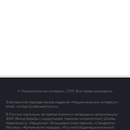
© Национальные интересы, 2019. Все права защищены.
Электронное периодическое издание «Национальные интересы» .
email: contact(сoбaчка)niros.ru
В России признаны экстремистскими и запрещены организации
ФБК (Фонд борьбы с коррупцией, признан иноагентом), Штабы
Навального, «Национал-большевистская партия», «Свидетели
Иеговы», «Армия воли народа», «Русский общенациональный