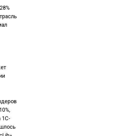
 28%
трасль
мал
жет
ии
лидеров
10%,
 1C-
ишлось
Lib».