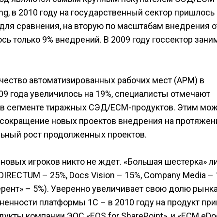
ng, в 2010 году на государственный сектор пришлось
ля сравнения, на вторую по масштабам внедрения о
ось только 9% внедрений. В 2009 году госсектор зани
ичество автоматизированных рабочих мест (АРМ) в
09 года увеличилось на 19%, специалисты отмечают
 в сегменте тиражных СЭД/ECM-продуктов. Этим мо
 сокращение новых проектов внедрения на протяжен
альный рост продолженных проектов.
 новых игроков никто не ждет. «Большая шестерка» 
DIRECTUM – 25%, Docs Vision – 15%, Company Media – 
рент» – 5%). Уверенно увеличивает свою долю рынка
ненности платформы 1С – в 2010 году на продукт пр
укты компании ЭОС «EOS for SharePoint», и «ECM eDoc