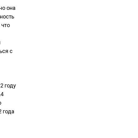
но она
ность
 что
м
ься с
2 году
,4
о
2 года