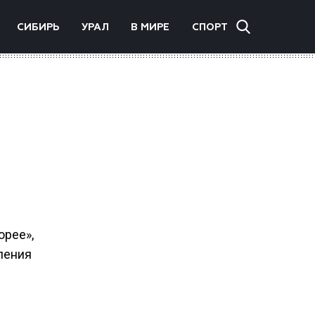
СИБИРЬ
УРАЛ
В МИРЕ
СПОРТ
орее»,
ления