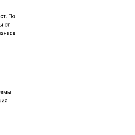
ст. По
ы от
изнеса
стемы
ния