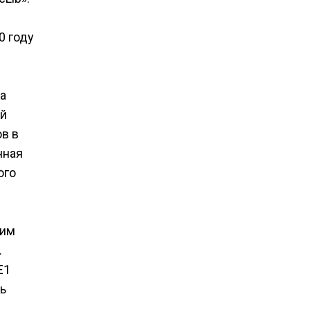
0 году
ца
ий
в в
нная
ого
оим
.
Е1
ь