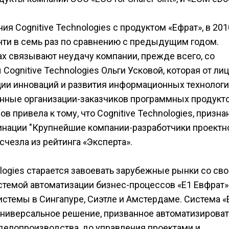
 Cognitive Technologies с продуктом «Ефрат», в 201
чти в семь раз по сравнению с предыдущим годом.
х связывают неудачу компании, прежде всего, со
ognitive Technologies Ольги Усковой, которая от ли
ии инноваций и развития информационных технолог
нные организации-заказчиков программных продукто
в привела к тому, что Cognitive Technologies, призна
минации "Крупнейшие компании-разработчики проектн
счезла из рейтинга «Эксперта».
ologies старается завоевать зарубежные рынки со св
темой автоматизации бизнес-процессов «Е1 Евфрат»
стемы в Сингапуре, Сиэтле и Амстердаме. Система «
универсальное решение, призванное автоматизироват
делопроизводства, до управления проектами и