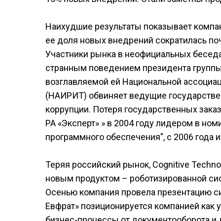
Наихудшие результаты показывает компания
ее доля новых внедрений сократилась по
Участники рынка в неофициальных беседа
странным поведением президента группы C
возглавляемой ей Национальной ассоциац
(НАИРИТ) обвиняет ведущие государстве
коррупции. Потеря государственных заказо
РА «Эксперт» » в 2004 году лидером в но
программного обеспечения", с 2006 года и
Теряя российский рынок, Cognitive Techn
новым продуктом – роботизированной сис
Осенью компания провела презентацию си
Евфрат» позиционируется компанией как 
бизнес-процессы от документооборота и 