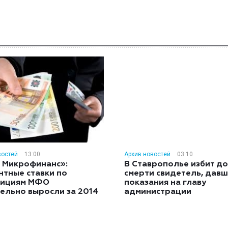
востей
13:00
Архив новостей
03:10
 Микрофинанс»:
В Ставрополье избит до
нтные ставки по
смерти свидетель, дав
тициям МФО
показания на главу
ельно выросли за 2014
администрации