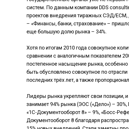
систем. По данным компании DDS consulti
проектов внедрения тиражных СЭД/ЕСМ, д
– «Финансы, банки, страхование» – пришл
еще большую долю рынка – 34%.
Хотя по итогам 2010 года совокупное кол
сравнении с аналогичным показателем 20
постепенное насыщение рынка, особенно
быть обусловлено совокупное по отрасли
последних трёх лет, а также пропорцион
Лидеры рынка укрепляют свои позиции, и
занимает 94% рынка (ЭОС («Дело») – 30%, 
«1C-Документооборот 8» – 9%, «Босс-Рефе
Документооборот 8 благодаря распростра
15% новых внедрений. Стали заметны прод