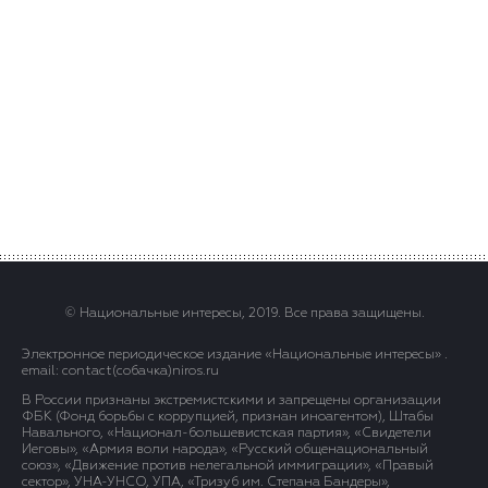
© Национальные интересы, 2019. Все права защищены.
Электронное периодическое издание «Национальные интересы» .
email: contact(сoбaчка)niros.ru
В России признаны экстремистскими и запрещены организации
ФБК (Фонд борьбы с коррупцией, признан иноагентом), Штабы
Навального, «Национал-большевистская партия», «Свидетели
Иеговы», «Армия воли народа», «Русский общенациональный
союз», «Движение против нелегальной иммиграции», «Правый
сектор», УНА-УНСО, УПА, «Тризуб им. Степана Бандеры»,