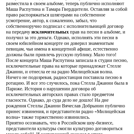
разместила в своем альбоме, теперь публично исполняют
Маша Распутина и Тамара Гвердцители. Оставляя за собой
право распоряжаться шлягерами на собственное
усмотрение, автор, к сожалению, забыл, что
собственноручно подписал с исполнительницей договор
на передачу
исключительных
прав на песни в альбоме, и
получил за это деньги. Однако, исполнять эти песни в
своем юбилейном концерте он доверил знаменитым
певицам, чьи имена в концертной афише, естественно
должны были привлечь русскую публику. Мало того!
После концерта Маша Распутина записала в студии песню,
исключительные права на которые принадлежат Стелле
Джанни, и отнесла ее на радио Милицейская волна.
Ничего не подозревая, радиостанция поставила песню в
ротацию. И все это случилось, пока Стелла Джанни была в
Париже. История о нарушении договора об
исключительных авторских правах стало предметом
гласности. Однако, до суда дело не дошло! На дне
рождения Стеллы Джанни Вячеслав Добрынин публично
принес извинения, и представители радио «Милицейская
волна» также торжественно извинились.
Приятно осознавать, что в Российском шоу-бизнесе,
представители культуры смогли культурно договориться