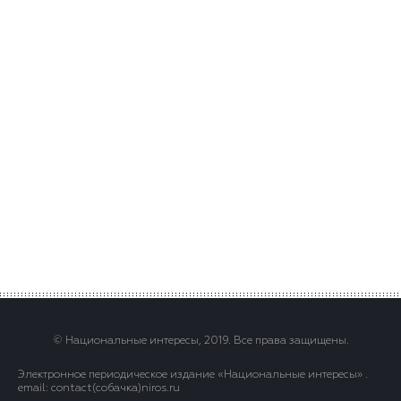
© Национальные интересы, 2019. Все права защищены.
Электронное периодическое издание «Национальные интересы» .
email: contact(сoбaчка)niros.ru