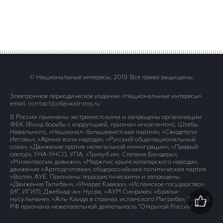
© Национальные интересы, 2019. Все права защищены.
Электронное периодическое издание «Национальные интересы» .
email: contact(сoбaчка)niros.ru
В России признаны экстремистскими и запрещены организации
ФБК (Фонд борьбы с коррупцией, признан иноагентом), Штабы
Навального, «Национал-большевистская партия», «Свидетели
Иеговы», «Армия воли народа», «Русский общенациональный
союз», «Движение против нелегальной иммиграции», «Правый
сектор», УНА-УНСО, УПА, «Тризуб им. Степана Бандеры»,
«Мизантропик дивижн», «Меджлис крымскотатарского народа»,
движение «Артподготовка», общероссийская политическая партия
«Воля», АУЕ. Признаны террористическими и запрещены:
«Движение Талибан», «Имарат Кавказ», «Исламское государство»
(ИГ, ИГИЛ), Джебхад-ан-Нусра, «АУМ Синрике», «Братья-
мусульмане», «Аль-Каида в странах исламского Магриба», "Сеть". В
РФ признана нежелательной деятельность "Открытой России".