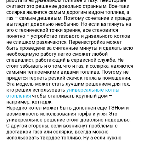
работать на дизельном топливе и газу. Некоторые
считают это решение довольно странным. Все-таки
солярка является самым дорогим видом топлива, а
газ – самым дешевым. Поэтому сочетание и правда
выглядит довольно необычно. Но если взглянуть на
это с технической точки зрения, все становится
понятно – устройство газового и дизельного котлов
не слишком различаются. Перенастройка может
быть проведена за считанные минуты и сделать всю
необходимую работу легко сможет любой
специалист, работающий в сервисной службе. Не
стоит забывать и о том, что и газ, и солярка, являются
самыми теплоемкими видами топлива. Поэтому не
придется терпеть резкий скачок тепла в помещении.
Эта модель может стать лучшим решением для тех,
кто решил использовать
универсальные котлы
отопления
чтобы отапливать крупный дом –
например, коттедж.
Нередко котел может быть дополнен ещё ТЭНом и
возможность использования торфа и угля. Это
универсальное решение стоит довольно недешево.
С другой стороны, если возникнут проблемы с
доставкой газа или солярки, всегда можно
использовать твердое топливо. Ну а если нужно