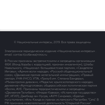
© Национальные интересы, 2019. Все права защищены.
Электронное периодическое издание «Национальные интересы» .
email: contact(сoбaчка)niros.ru
В России признаны экстремистскими и запрещены организации
ФБК (Фонд борьбы с коррупцией, признан иноагентом), Штабы
Навального, «Национал-большевистская партия», «Свидетели
Иеговы», «Армия воли народа», «Русский общенациональный
союз», «Движение против нелегальной иммиграции», «Правый
сектор», УНА-УНСО, УПА, «Тризуб им. Степана Бандеры»,
«Мизантропик дивижн», «Меджлис крымскотатарского народа»,
движение «Артподготовка», общероссийская политическая партия
«Воля», АУЕ. Признаны террористическими и запрещены:
«Движение Талибан», «Имарат Кавказ», «Исламское государство»
(ИГ, ИГИЛ), Джебхад-ан-Нусра, «АУМ Синрике», «Братья-
мусульмане», «Аль-Каида в странах исламского Магриба», "Сеть". В
РФ признана нежелательной деятельность "Открытой России".