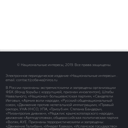
© Национальные интересы, 2019. Все права защищены.
Электронное периодическое издание «Национальные интересы» .
email: contact(сoбaчка)niros.ru
В России признаны экстремистскими и запрещены организации
ФБК (Фонд борьбы с коррупцией, признан иноагентом), Штабы
Навального, «Национал-большевистская партия», «Свидетели
Иеговы», «Армия воли народа», «Русский общенациональный
союз», «Движение против нелегальной иммиграции», «Правый
сектор», УНА-УНСО, УПА, «Тризуб им. Степана Бандеры»,
«Мизантропик дивижн», «Меджлис крымскотатарского народа»,
движение «Артподготовка», общероссийская политическая партия
«Воля», АУЕ. Признаны террористическими и запрещены:
«Движение Талибан», «Имарат Кавказ», «Исламское государство»