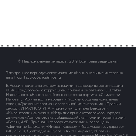
© Национальные интересы, 2019. Все права защищены.
Электронное периодическое издание «Национальные интересы» .
email: contact(сoбaчка)niros.ru
В России признаны экстремистскими и запрещены организации
ФБК (Фонд борьбы с коррупцией, признан иноагентом), Штабы
Навального, «Национал-большевистская партия», «Свидетели
Иеговы», «Армия воли народа», «Русский общенациональный
союз», «Движение против нелегальной иммиграции», «Правый
сектор», УНА-УНСО, УПА, «Тризуб им. Степана Бандеры»,
«Мизантропик дивижн», «Меджлис крымскотатарского народа»,
движение «Артподготовка», общероссийская политическая партия
«Воля», АУЕ. Признаны террористическими и запрещены:
«Движение Талибан», «Имарат Кавказ», «Исламское государство»
(ИГ, ИГИЛ), Джебхад-ан-Нусра, «АУМ Синрике», «Братья-