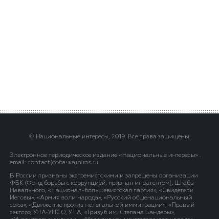
© Национальные интересы, 2019. Все права защищены.
Электронное периодическое издание «Национальные интересы» .
email: contact(сoбaчка)niros.ru
В России признаны экстремистскими и запрещены организации
ФБК (Фонд борьбы с коррупцией, признан иноагентом), Штабы
Навального, «Национал-большевистская партия», «Свидетели
Иеговы», «Армия воли народа», «Русский общенациональный
союз», «Движение против нелегальной иммиграции», «Правый
сектор», УНА-УНСО, УПА, «Тризуб им. Степана Бандеры»,