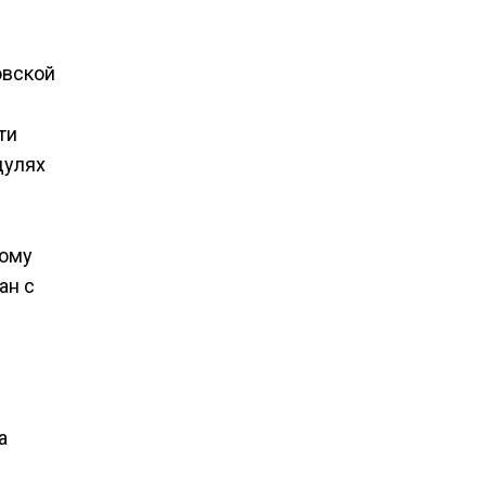
овской
ти
дулях
кому
ан с
а