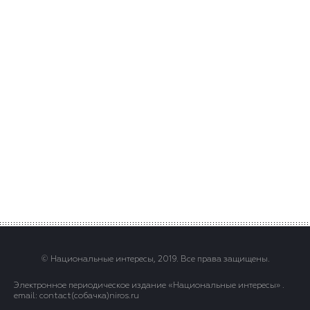
© Национальные интересы, 2019. Все права защищены.
Электронное периодическое издание «Национальные интересы» .
email: contact(сoбaчка)niros.ru