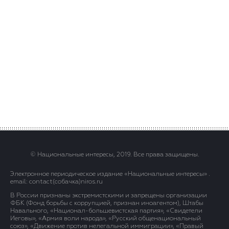
© Национальные интересы, 2019. Все права защищены.
Электронное периодическое издание «Национальные интересы» .
email: contact(сoбaчка)niros.ru
В России признаны экстремистскими и запрещены организации
ФБК (Фонд борьбы с коррупцией, признан иноагентом), Штабы
Навального, «Национал-большевистская партия», «Свидетели
Иеговы», «Армия воли народа», «Русский общенациональный
союз», «Движение против нелегальной иммиграции», «Правый