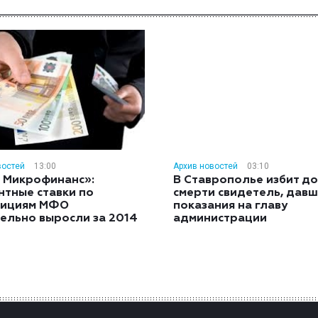
востей
13:00
Архив новостей
03:10
 Микрофинанс»:
В Ставрополье избит до
нтные ставки по
смерти свидетель, дав
тициям МФО
показания на главу
ельно выросли за 2014
администрации