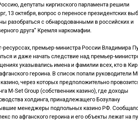
Россию, депутаты киргизского парламента решили
рг, 13 октября, вопрос о переносе президентских вы
ны разобраться с обнародованными в российских и
ерного друга" Кремля наркомафии.
т-ресурссах, премьер-министра России Владимира Пу
ться и даже начать следствие над премьер-минист
щениях указывались имена и фамилии всех, кто в Кир
афганского героина. В список попали руководители М
казино, через которых предположительно провозитс
га M-Set Group (собственник казино), где доходы
ководства холдинга, принадлежащего Бозулану
 бывшие менеджеры подпольных казино РФ. Сообщал
лекс по афганского героина и его объекты лежат на п