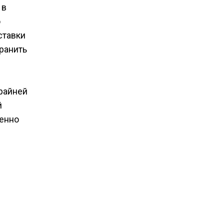
 в
ю
ставки
ранить
райней
й
менно