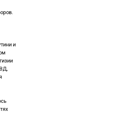
боров.
тини и
ром
гизии
ВД,
я
ось
утях