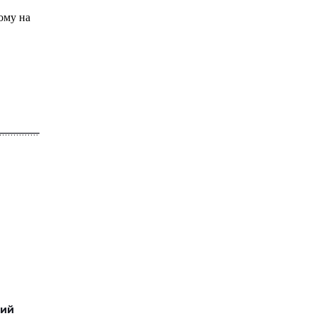
ому на
ший