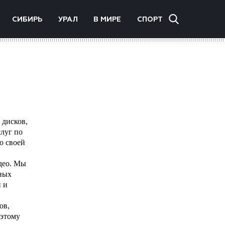
СИБИРЬ
УРАЛ
В МИРЕ
СПОРТ
 дисков,
слуг по
о своей
део. Мы
ных
и и
ов,
оэтому