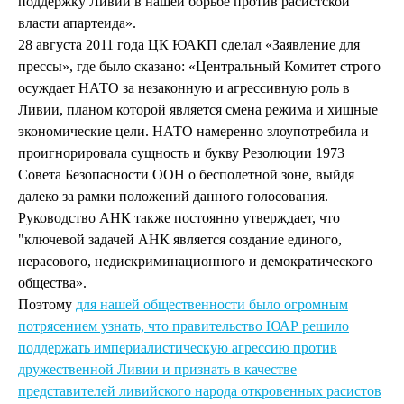
поддержку Ливии в нашей борьбе против расистской
власти апартеида».
28 августа 2011 года ЦК ЮАКП сделал «Заявление для
прессы», где было сказано: «Центральный Комитет строго
осуждает НАТО за незаконную и агрессивную роль в
Ливии, планом которой является смена режима и хищные
экономические цели. НАТО намеренно злоупотребила и
проигнорировала сущность и букву Резолюции 1973
Совета Безопасности ООН о бесполетной зоне, выйдя
далеко за рамки положений данного голосования.
Руководство АНК также постоянно утверждает, что
"ключевой задачей АНК является создание единого,
нерасового, недискриминационного и демократического
общества».
Поэтому
для нашей общественности было огромным
потрясением узнать, что правительство ЮАР решило
поддержать империалистическую агрессию против
дружественной Ливии и признать в качестве
представителей ливийского народа откровенных расистов