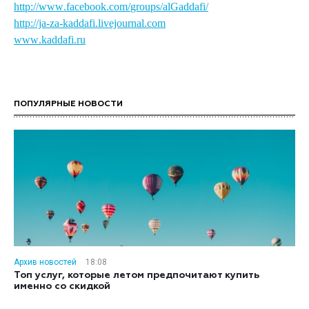
http
://
www
.
facebook
.
com
/
groups
/
alGaddafi
/
http://ja-za-kaddafi.livejournal.com
www
.
kaddafi
.
ru
ПОПУЛЯРНЫЕ НОВОСТИ
Архив новостей
18:08
Топ услуг, которые летом предпочитают купить
именно со скидкой