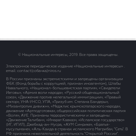
© Национальные интересы, 2019. Все права защищены.
Электронное периодическое издание «Национальные интересы» .
email: contact(сoбaчка)niros.ru
В России признаны экстремистскими и запрещены организации
ФБК (Фонд борьбы с коррупцией, признан иноагентом), Штабы
Навального, «Национал-большевистская партия», «Свидетели
Иеговы», «Армия воли народа», «Русский общенациональный
союз», «Движение против нелегальной иммиграции», «Правый
сектор», УНА-УНСО, УПА, «Тризуб им. Степана Бандеры»,
«Мизантропик дивижн», «Меджлис крымскотатарского народа»,
движение «Артподготовка», общероссийская политическая партия
«Воля», АУЕ. Признаны террористическими и запрещены:
«Движение Талибан», «Имарат Кавказ», «Исламское государство»
(ИГ, ИГИЛ), Джебхад-ан-Нусра, «АУМ Синрике», «Братья-
мусульмане», «Аль-Каида в странах исламского Магриба», "Сеть". В
РФ признана нежелательной деятельность "Открытой России".