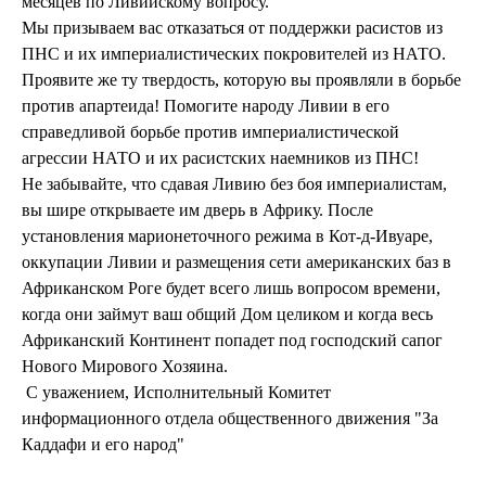
месяцев по Ливийскому вопросу.
Мы призываем вас отказаться от поддержки расистов из
ПНС и их империалистических покровителей из НАТО.
Проявите же ту твердость, которую вы проявляли в борьбе
против апартеида! Помогите народу Ливии в его
справедливой борьбе против империалистической
агрессии НАТО и их расистских наемников из ПНС!
Не забывайте, что сдавая Ливию без боя империалистам,
вы шире открываете им дверь в Африку. После
установления марионеточного режима в Кот-д-Ивуаре,
оккупации Ливии и размещения сети американских баз в
Африканском Роге будет всего лишь вопросом времени,
когда они займут ваш общий Дом целиком и когда весь
Африканский Континент попадет под господский сапог
Нового Мирового Хозяина.
С уважением, Исполнительный Комитет
информационного отдела общественного движения "За
Каддафи и его народ"