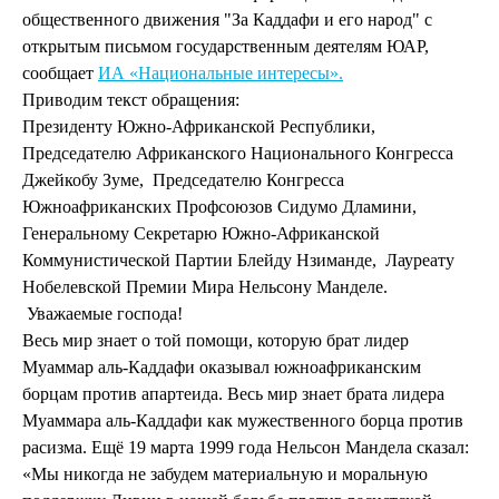
общественного движения "За Каддафи и его народ" с
открытым письмом государственным деятелям ЮАР,
сообщает
ИА «Национальные интересы».
Приводим текст обращения:
Президенту Южно-Африканской Республики,
Председателю Африканского Национального Конгресса
Джейкобу Зуме,
Председателю Конгресса
Южноафриканских Профсоюзов Сидумо Дламини,
Генеральному Секретарю Южно-Африканской
Коммунистической Партии Блейду Нзиманде,
Лауреату
Нобелевской Премии Мира Нельсону Манделе.
Уважаемые господа!
Весь мир знает о той помощи, которую брат лидер
Муаммар аль-Каддафи оказывал южноафриканским
борцам против апартеида. Весь мир знает брата лидера
Муаммара аль-Каддафи как мужественного борца против
расизма. Ещё 19 марта 1999 года Нельсон Мандела сказал:
«Мы никогда не забудем материальную и моральную