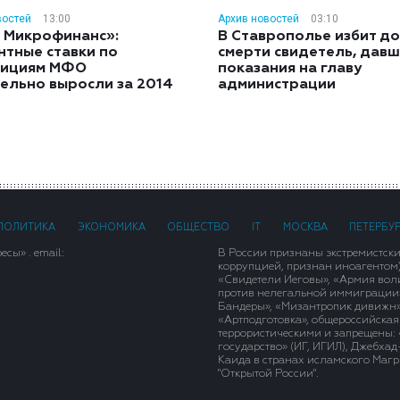
востей
13:00
Архив новостей
03:10
 Микрофинанс»:
В Ставрополье избит до
нтные ставки по
смерти свидетель, дав
тициям МФО
показания на главу
ельно выросли за 2014
администрации
ПОЛИТИКА
ЭКОНОМИКА
ОБЩЕСТВО
IT
МОСКВА
ПЕТЕРБУ
сы» . email:
В России признаны экстремистск
коррупцией, признан иноагентом
«Свидетели Иеговы», «Армия вол
против нелегальной иммиграции»,
Бандеры», «Мизантропик дивижн»
«Артподготовка», общероссийская
террористическими и запрещены: 
государство» (ИГ, ИГИЛ), Джебха
Каида в странах исламского Магри
"Открытой России".