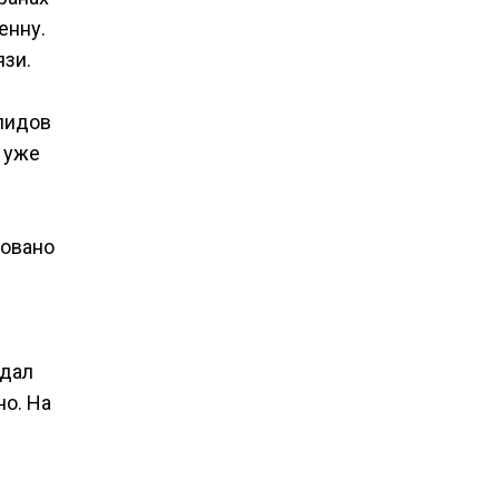
енну.
язи.
алидов
 уже
ровано
тдал
о. На