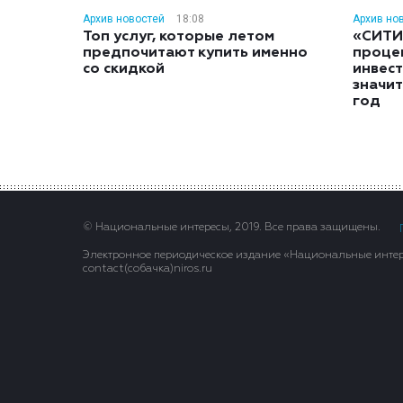
Архив новостей
18:08
Архив но
Топ услуг, которые летом
«СИТИ
предпочитают купить именно
проце
со скидкой
инвес
значит
год
© Национальные интересы, 2019. Все права защищены.
Электронное периодическое издание «Национальные интере
contact(сoбaчка)niros.ru