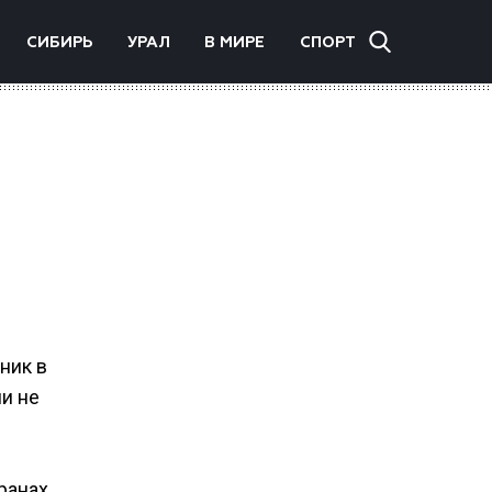
СИБИРЬ
УРАЛ
В МИРЕ
СПОРТ
ник в
ни не
ранах