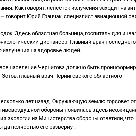
ания. Как говорят, лепесток излучения заходит на ант
 — говорит Юрий Гранчак, специалист авиационной св
одок. Здесь областная больница, госпиталь для инв
онкологический диспансер. Главный врач последнего
о излучения на здоровье людей.
но все население Чернигова должно быть проинформи
р Зотов, главный врач Черниговского областного
несколько лет назад. Окружающую землю горсовет о
ротивовоздушной обороны появилась здесь неожиданн
ия экологии из Министерства обороны ответили, что
огда полностью его развернут.