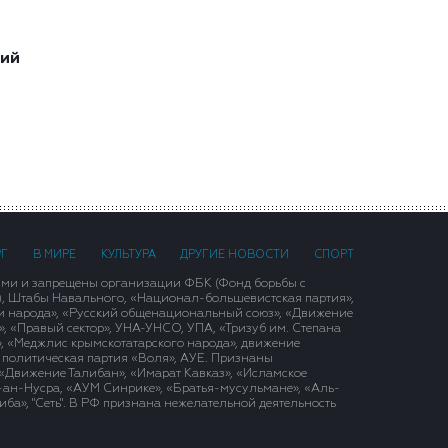
ший
РГ
В МИРЕ
КУЛЬТУРА
ДРУГИЕ НОВОСТИ
СПОРТ
ими и запрещены организации ФБК (Фонд борьбы с
), Штабы Навального, «Национал-большевистская партия»,
и народа», «Русский общенациональный союз», «Движение
 «Правый сектор», УНА-УНСО, УПА, «Тризуб им. Степана
, «Меджлис крымскотатарского народа», движение
 политическая партия «Воля», АУЕ. Признаны
«Движение Талибан», «Имарат Кавказ», «Исламское
д-ан-Нусра, «АУМ Синрике», «Братья-мусульмане», «Аль-
ба», "Сеть". В РФ признана нежелательной деятельность