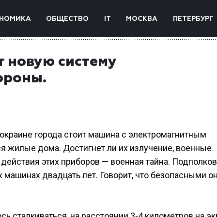
НОМИКА
ОБЩЕСТВО
IT
МОСКВА
ПЕТЕРБУРГ
т новую систему
ороны.
 окраине города стоит машина с электромагнитным
я жилые дома. Достигнет ли их излучение, военные
 действия этих приборов — военная тайна. Подполков
х машинах двадцать лет. Говорит, что безопасными о
сь сталкиваться, на расстоянии 3-4 километров на эк