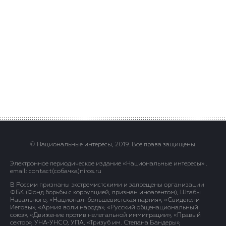
© Национальные интересы, 2019. Все права защищены.
Электронное периодическое издание «Национальные интересы» .
email: contact(сoбaчка)niros.ru
В России признаны экстремистскими и запрещены организации
ФБК (Фонд борьбы с коррупцией, признан иноагентом), Штабы
Навального, «Национал-большевистская партия», «Свидетели
Иеговы», «Армия воли народа», «Русский общенациональный
союз», «Движение против нелегальной иммиграции», «Правый
сектор», УНА-УНСО, УПА, «Тризуб им. Степана Бандеры»,