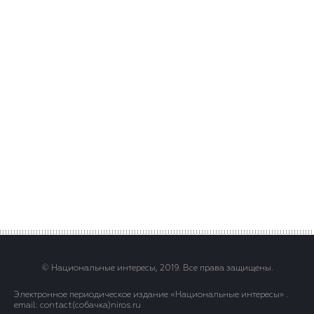
© Национальные интересы, 2019. Все права защищены.
Электронное периодическое издание «Национальные интересы» .
email: contact(сoбaчка)niros.ru