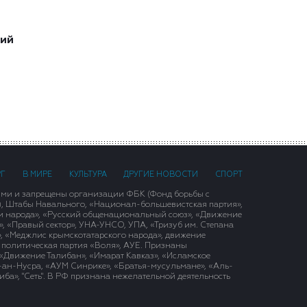
ший
РГ
В МИРЕ
КУЛЬТУРА
ДРУГИЕ НОВОСТИ
СПОРТ
ими и запрещены организации ФБК (Фонд борьбы с
), Штабы Навального, «Национал-большевистская партия»,
и народа», «Русский общенациональный союз», «Движение
 «Правый сектор», УНА-УНСО, УПА, «Тризуб им. Степана
, «Меджлис крымскотатарского народа», движение
 политическая партия «Воля», АУЕ. Признаны
«Движение Талибан», «Имарат Кавказ», «Исламское
д-ан-Нусра, «АУМ Синрике», «Братья-мусульмане», «Аль-
ба», "Сеть". В РФ признана нежелательной деятельность