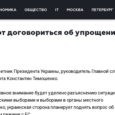
НОМИКА
ОБЩЕСТВО
IT
МОСКВА
ПЕТЕРБУРГ
ют договориться об упрощен
ветник Президента Украины, руководитель Главной с
нта Константин Тимошенко.
новное внимание будет уделено разъяснению ситуаци
скими выборами и выборами в органы местного
о, украинская сторона планирует поднять вопрос об
м режиме с ЕС.