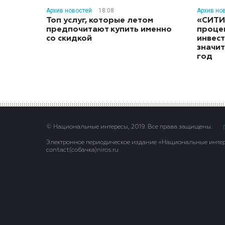
Архив новостей
18:08
Архив но
Топ услуг, которые летом
«СИТИ
предпочитают купить именно
проце
со скидкой
инвес
значит
год
© Национальные интересы, 2019. Все права защищены.
Электронное периодическое издание «Национальные интере
contact(сoбaчка)niros.ru