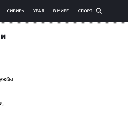
СИБИРЬ
УРАЛ
В МИРЕ
СПОРТ
ии
лужбы
и,