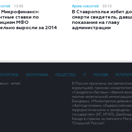
востей
13:00
Архив новостей
03:10
 Микрофинанс»:
В Ставрополье избит до
нтные ставки по
смерти свидетель, дав
тициям МФО
показания на главу
ельно выросли за 2014
администрации
ПОЛИТИКА
ЭКОНОМИКА
ОБЩЕСТВО
IT
МОСКВА
ПЕТЕРБУ
сы» . email:
В России признаны экстремистск
коррупцией, признан иноагентом
«Свидетели Иеговы», «Армия вол
против нелегальной иммиграции»,
Бандеры», «Мизантропик дивижн»
«Артподготовка», общероссийская
террористическими и запрещены: 
государство» (ИГ, ИГИЛ), Джебха
Каида в странах исламского Магри
"Открытой России".