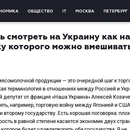
НОМИКА
ОБЩЕСТВО
IT
МОСКВА
ПЕТЕРБУРГ
ь смотреть на Украину как н
ку которого можно вмешивать
мясомолочной продукции — это очередной шаг к торг
кая терминология в отношениях между Россией и Укр
й депутат от фракция «Наша Украина» Алексей Козаче
зять, например, торговую войну между Японией и США
и второму государству. Есть хорошая поговорка: пло
сть в равной степени касается экономик двух стран
оторое будет удовлетворять оба государства. Я не