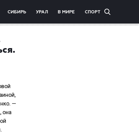
СИБИРЬ
УРАЛ
В МИРЕ
СПОРТ
а
ся.
овой
аиной,
нко. —
, она
хой
.