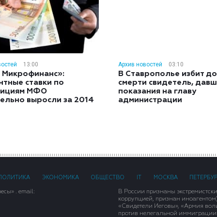
востей
13:00
Архив новостей
03:10
 Микрофинанс»:
В Ставрополье избит до
нтные ставки по
смерти свидетель, дав
тициям МФО
показания на главу
ельно выросли за 2014
администрации
ПОЛИТИКА
ЭКОНОМИКА
ОБЩЕСТВО
IT
МОСКВА
ПЕТЕРБУ
сы» . email:
В России признаны экстремистск
коррупцией, признан иноагентом
«Свидетели Иеговы», «Армия вол
против нелегальной иммиграции»,