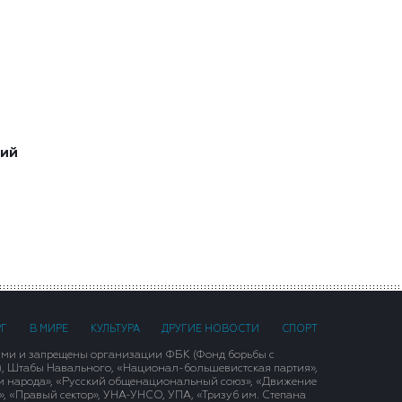
ший
РГ
В МИРЕ
КУЛЬТУРА
ДРУГИЕ НОВОСТИ
СПОРТ
ими и запрещены организации ФБК (Фонд борьбы с
), Штабы Навального, «Национал-большевистская партия»,
и народа», «Русский общенациональный союз», «Движение
 «Правый сектор», УНА-УНСО, УПА, «Тризуб им. Степана