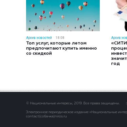
Архив новостей
18:08
Архив но
Топ услуг, которые летом
«СИТИ
предпочитают купить именно
проце
со скидкой
инвес
значит
год
© Национальные интересы, 2019. Все права защищены.
Электронное периодическое издание «Национальные интере
contact(сoбaчка)niros.ru