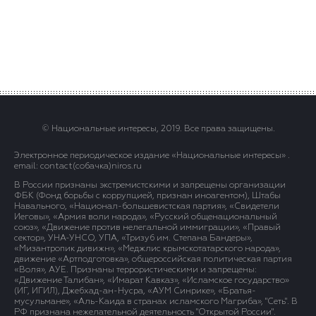
© Национальные интересы, 2019. Все права защищены.
Электронное периодическое издание «Национальные интересы» .
email: contact(сoбaчка)niros.ru
В России признаны экстремистскими и запрещены организации
ФБК (Фонд борьбы с коррупцией, признан иноагентом), Штабы
Навального, «Национал-большевистская партия», «Свидетели
Иеговы», «Армия воли народа», «Русский общенациональный
союз», «Движение против нелегальной иммиграции», «Правый
сектор», УНА-УНСО, УПА, «Тризуб им. Степана Бандеры»,
«Мизантропик дивижн», «Меджлис крымскотатарского народа»,
движение «Артподготовка», общероссийская политическая партия
«Воля», АУЕ. Признаны террористическими и запрещены:
«Движение Талибан», «Имарат Кавказ», «Исламское государство»
(ИГ, ИГИЛ), Джебхад-ан-Нусра, «АУМ Синрике», «Братья-
мусульмане», «Аль-Каида в странах исламского Магриба», "Сеть". В
РФ признана нежелательной деятельность "Открытой России".