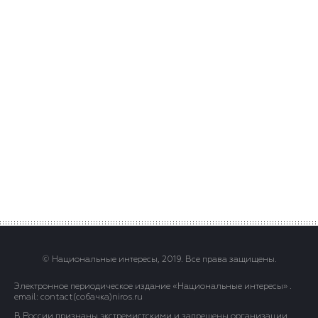
© Национальные интересы, 2019. Все права защищены.
Электронное периодическое издание «Национальные интересы» .
email: contact(сoбaчка)niros.ru
В России признаны экстремистскими и запрещены организации