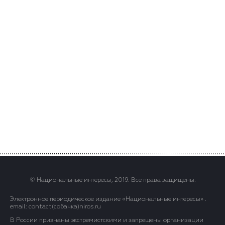
© Национальные интересы, 2019. Все права защищены.
Электронное периодическое издание «Национальные интересы» .
email: contact(сoбaчка)niros.ru
В России признаны экстремистскими и запрещены организации