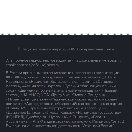
© Национальные интересы, 2019. Все права защищены.
Электронное периодическое издание «Национальные интересы» .
email: contact(сoбaчка)niros.ru
В России признаны экстремистскими и запрещены организации
ФБК (Фонд борьбы с коррупцией, признан иноагентом), Штабы
Навального, «Национал-большевистская партия», «Свидетели
Иеговы», «Армия воли народа», «Русский общенациональный
союз», «Движение против нелегальной иммиграции», «Правый
сектор», УНА-УНСО, УПА, «Тризуб им. Степана Бандеры»,
«Мизантропик дивижн», «Меджлис крымскотатарского народа»,
движение «Артподготовка», общероссийская политическая партия
«Воля», АУЕ. Признаны террористическими и запрещены:
«Движение Талибан», «Имарат Кавказ», «Исламское государство»
(ИГ, ИГИЛ), Джебхад-ан-Нусра, «АУМ Синрике», «Братья-
мусульмане», «Аль-Каида в странах исламского Магриба», "Сеть". В
РФ признана нежелательной деятельность "Открытой России".