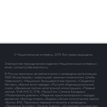
© Национальные интересы, 2019. Все права защищены.
Электронное периодическое издание «Национальные интересы» .
email: contact(сoбaчка)niros.ru
В России признаны экстремистскими и запрещены организации
ФБК (Фонд борьбы с коррупцией, признан иноагентом), Штабы
Навального, «Национал-большевистская партия», «Свидетели
Иеговы», «Армия воли народа», «Русский общенациональный
союз», «Движение против нелегальной иммиграции», «Правый
сектор», УНА-УНСО, УПА, «Тризуб им. Степана Бандеры»,
«Мизантропик дивижн», «Меджлис крымскотатарского народа»,
движение «Артподготовка», общероссийская политическая партия
«Воля», АУЕ. Признаны террористическими и запрещены:
«Движение Талибан», «Имарат Кавказ», «Исламское государство»