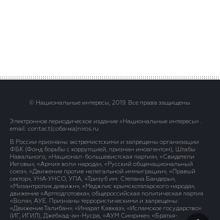
© Национальные интересы, 2019. Все права защищены.
Электронное периодическое издание «Национальные интересы» .
email: contact(сoбaчка)niros.ru
В России признаны экстремистскими и запрещены организации
ФБК (Фонд борьбы с коррупцией, признан иноагентом), Штабы
Навального, «Национал-большевистская партия», «Свидетели
Иеговы», «Армия воли народа», «Русский общенациональный
союз», «Движение против нелегальной иммиграции», «Правый
сектор», УНА-УНСО, УПА, «Тризуб им. Степана Бандеры»,
«Мизантропик дивижн», «Меджлис крымскотатарского народа»,
движение «Артподготовка», общероссийская политическая партия
«Воля», АУЕ. Признаны террористическими и запрещены:
«Движение Талибан», «Имарат Кавказ», «Исламское государство»
(ИГ, ИГИЛ), Джебхад-ан-Нусра, «АУМ Синрике», «Братья-