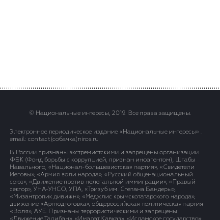
© Национальные интересы, 2019. Все права защищены.
Электронное периодическое издание «Национальные интересы» .
email: contact(сoбaчка)niros.ru
В России признаны экстремистскими и запрещены организации
ФБК (Фонд борьбы с коррупцией, признан иноагентом), Штабы
Навального, «Национал-большевистская партия», «Свидетели
Иеговы», «Армия воли народа», «Русский общенациональный
союз», «Движение против нелегальной иммиграции», «Правый
сектор», УНА-УНСО, УПА, «Тризуб им. Степана Бандеры»,
«Мизантропик дивижн», «Меджлис крымскотатарского народа»,
движение «Артподготовка», общероссийская политическая партия
«Воля», АУЕ. Признаны террористическими и запрещены:
«Движение Талибан», «Имарат Кавказ», «Исламское государство»