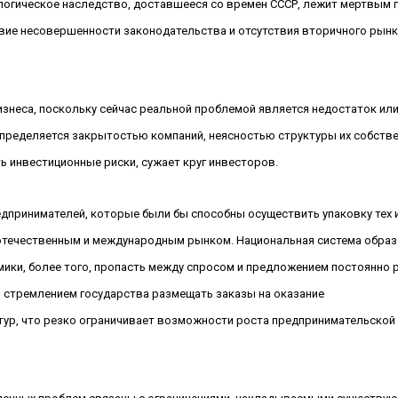
огическое наследство, доставшееся со времен СССР, лежит мертвым 
вие несовершенности законодательства и отсутствия вторичного рынк
знеса, поскольку сейчас реальной проблемой является недостаток ил
определяется закрытостью компаний, неясностью структуры их собстве
ь инвестиционные риски, сужает круг инвесторов.
принимателей, которые были бы способны осуществить упаковку тех 
 отечественным и международным рынком. Национальная система обра
мики, более того, пропасть между спросом и предложением постоянно р
ы стремлением государства размещать заказы на оказание
тур, что резко ограничивает возможности роста предпринимательской