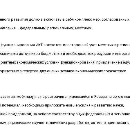
онного развития должна включать в себя комплекс мер, согласованных
равления – федеральным, региональным, местным.
ункционирования ИКТ являются: всесторонний учет местных и регио
 различных источников бюджетных и внебюджетных ресурсов и инвестиц
оприятных экономических условий функционирования; привлечение веду
торитетных экспертов для оценки технико-экономических показателей
азвития, мобилизуя, а не растрачивая имеющийся в России на сегодняш
 потенциал, необходимо приложить новые усилия к развитию науки,
енной поддержкой, на основе соответствующих федеральных и региона
оммерциализации научно-технических разработок, активно привлекая к