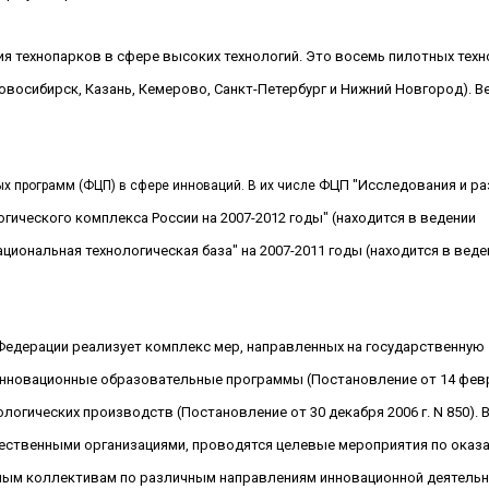
я технопарков в сфере высоких технологий. Это восемь пилотных тех
овосибирск, Казань, Кемерово,
Санкт-Петербург
и Нижний Новгород). В
ФЦП "
Исследования и ра
х программ (ФЦП) в сфере инноваций. В их числе
ического комплекса России на 2007-2012 годы" (находится в ведении
циональная технологическая база" на 2007-2011 годы (находится в
веде
 Федерации реализует комплекс мер, направленных на государственную
инновационные образовательные программы (Постановление
от 14 фев
нологических производств (Постановление от 30 декабря
2006 г
. N 850).
ественными организациями, проводятся целевые мероприятия по оказ
ным коллективам по различным направлениям инновационной деятельн