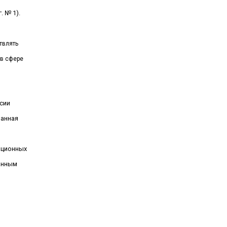
г
. № 1).
твлять
 в сфере
сии
ванная
ационных
анным