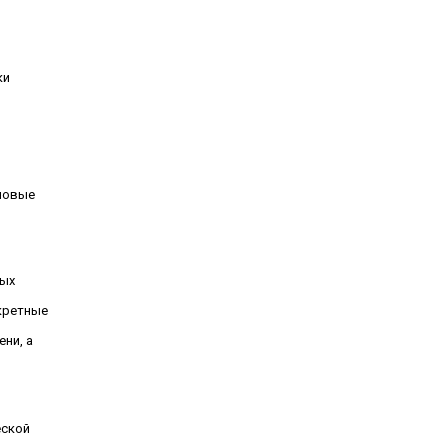
ки
 новые
ных
нкретные
ни, а
еской