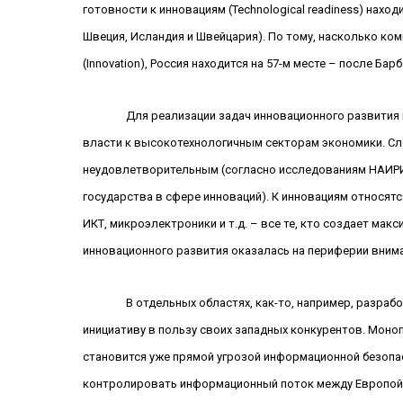
готовности к инновациям (
Technological
readiness
) наход
Швеция, Исландия и Швейцария). По тому, насколько к
(
Innovation
), Россия находится на 57-м месте – после Ба
Для реализации задач инновационного развития
власти к высокотехнологичным секторам экономики. Сл
неудовлетворительным (согласно исследованиям НАИР
государства в сфере инноваций). К инновациям относятс
ИКТ, микроэлектроники и т.д. – все те, кто создает ма
инновационного развития оказалась на периферии вним
В отдельных областях, как-то, например, разра
инициативу в пользу своих западных конкурентов. Моно
становится уже прямой угрозой информационной безопа
контролировать информационный поток между Европой, 