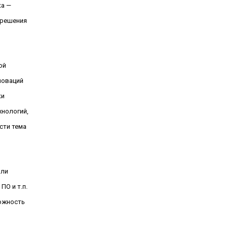
ка —
 решения
ой
новаций
ки
хнологий,
сти тема
или
О и т.п.
ожность