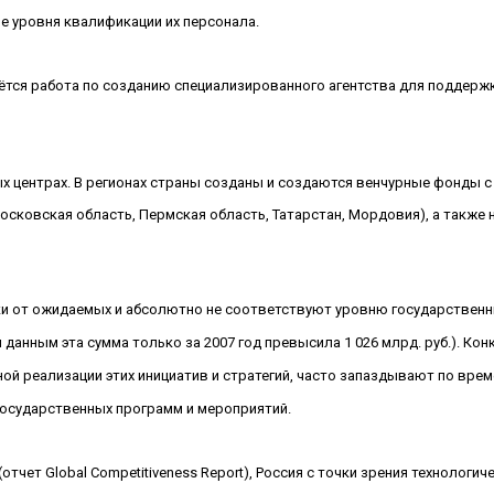
е уровня квалификации их персонала.
ётся работа по созданию специализированного агентства для поддерж
х центрах. В регионах страны созданы и создаются венчурные фонды с
 Московская область, Пермская область, Татарстан, Мордовия), а также
ки от ожидаемых и абсолютно не соответствуют уровню государствен
данным эта сумма только за 2007 год превысила 1 026 млрд. руб.). Ко
й реализации этих инициатив и стратегий, часто запаздывают по време
государственных программ и мероприятий.
чет Global Competitiveness Report), Россия с точки зрения технологич