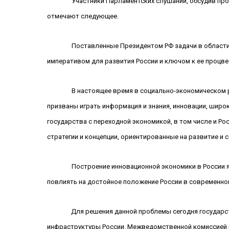
Участники Парламентских слушаний, обсудив пр
отмечают следующее.
Поставленные Президентом РФ задачи в област
императивом для развития России и ключом к ее процв
В настоящее время в социально-экономическом 
призваны играть информация и знания, инновации, широ
государства с переходной экономикой, в том числе и 
стратегии и концепции, ориентированные на развитие и
Построение инновационной экономики в России 
повлиять на достойное положение России в современно
Для решения данной проблемы сегодня государ
инфраструктуры России. Межведомственной комиссией п