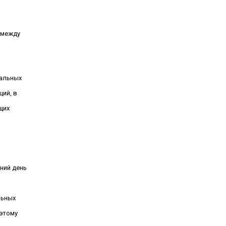
 между
нальных
ий, в
щих
ний день
льных
 этому