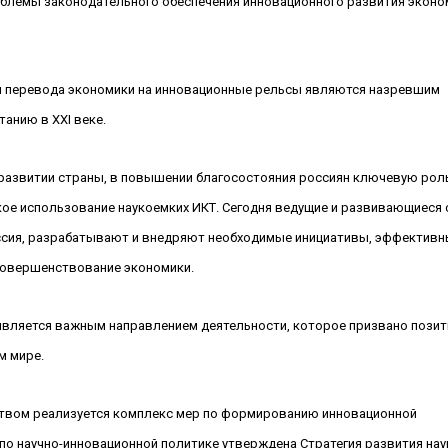
облемы законодательного обеспечения инновационного развития эконо
и перевода экономики на инновационные рельсы являются назревшим
етанию в
XXI
веке.
развитии страны, в повышении благосостояния россиян ключевую рол
кое использование наукоемких ИКТ. Сегодня ведущие и развивающиеся 
Россия, разрабатывают и внедряют необходимые инициативы, эффектив
 совершенствование экономики.
является важным направлением деятельности, которое призвано пози
м мире.
ством реализуется комплекс мер по формированию инновационной
о научно-инновационной политике утверждена Стратегия развития нау