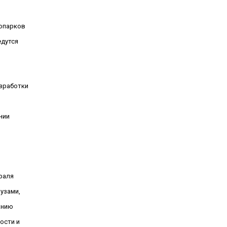
нопарков
едутся
зработки
нии
раля
 Вузами,
анию
ости и