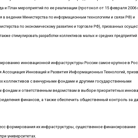
да и
План мероприятий по ее реализации (протокол от 15 февраля
2006 
я в ведении Министерства по информационным технологиям и связи РФ) и
нистерства по экономическому развитию и торговле РФ), призванных осущес
также стимулировать разработки коллективов малых и средних предприятий
мированию инновационной инфраструктуры России самое крупное в Рос
 Ассоциация Инноваций и Развития Информационных Технологий, приз
х коллективов с венчурными фондами и другими государственными
м фондам и ответственным ведомствам в выборе приоритетных иннов
ределения финансов, а также обеспечить общественный контроль за д
цесс формирования их инфраструктуры, существенное финансирование
при университетах.