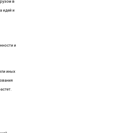
грузом в
а идей и
и
нности и
или иных
зования
астет.