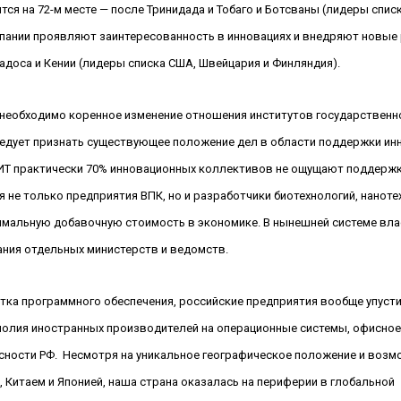
ится на 72-м месте — после Тринидада и Тобаго и Ботсваны (лидеры спис
омпании проявляют заинтересованность в инновациях и внедряют новые
рбадоса и Кении (лидеры списка США, Швейцария и Финляндия).
 необходимо коренное изменение отношения институтов государственн
едует признать существующее положение дел в области поддержки ин
ИТ практически 70% инновационных коллективов не ощущают поддерж
я не только предприятия ВПК, но и разработчики биотехнологий, наноте
ксимальную добавочную стоимость в экономике. В нынешней системе вла
ания отдельных министерств и ведомств.
ботка программного обеспечения, российские предприятия вообще упуст
полия иностранных производителей на операционные системы, офисное П
сности РФ.
Несмотря на уникальное географическое положение и возм
Китаем и Японией, наша страна оказалась на периферии в глобальной