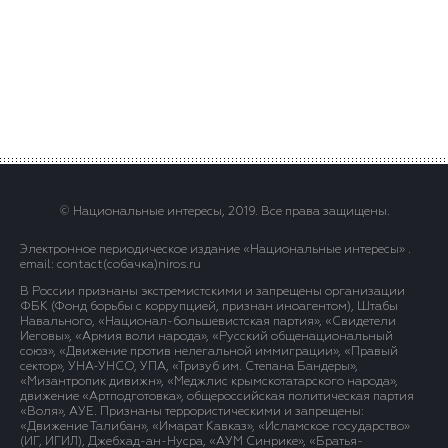
© Национальные интересы, 2019. Все права защищены.
Электронное периодическое издание «Национальные интересы» .
email: contact(сoбaчка)niros.ru
В России признаны экстремистскими и запрещены организации
ФБК (Фонд борьбы с коррупцией, признан иноагентом), Штабы
Навального, «Национал-большевистская партия», «Свидетели
Иеговы», «Армия воли народа», «Русский общенациональный
союз», «Движение против нелегальной иммиграции», «Правый
сектор», УНА-УНСО, УПА, «Тризуб им. Степана Бандеры»,
«Мизантропик дивижн», «Меджлис крымскотатарского народа»,
движение «Артподготовка», общероссийская политическая партия
«Воля», АУЕ. Признаны террористическими и запрещены:
«Движение Талибан», «Имарат Кавказ», «Исламское государство»
(ИГ, ИГИЛ), Джебхад-ан-Нусра, «АУМ Синрике», «Братья-