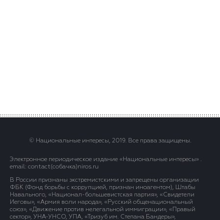
© Национальные интересы, 2019. Все права защищены.
Электронное периодическое издание «Национальные интересы» .
email: contact(сoбaчка)niros.ru
В России признаны экстремистскими и запрещены организации
ФБК (Фонд борьбы с коррупцией, признан иноагентом), Штабы
Навального, «Национал-большевистская партия», «Свидетели
Иеговы», «Армия воли народа», «Русский общенациональный
союз», «Движение против нелегальной иммиграции», «Правый
сектор», УНА-УНСО, УПА, «Тризуб им. Степана Бандеры»,