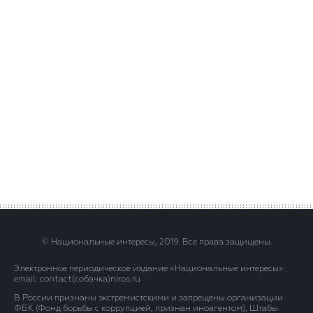
© Национальные интересы, 2019. Все права защищены.
Электронное периодическое издание «Национальные интересы» .
email: contact(сoбaчка)niros.ru
В России признаны экстремистскими и запрещены организации
ФБК (Фонд борьбы с коррупцией, признан иноагентом), Штабы