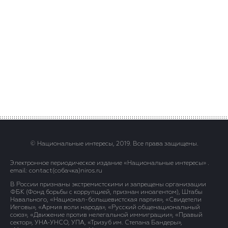
© Национальные интересы, 2019. Все права защищены.
Электронное периодическое издание «Национальные интересы» .
email: contact(сoбaчка)niros.ru
В России признаны экстремистскими и запрещены организации
ФБК (Фонд борьбы с коррупцией, признан иноагентом), Штабы
Навального, «Национал-большевистская партия», «Свидетели
Иеговы», «Армия воли народа», «Русский общенациональный
союз», «Движение против нелегальной иммиграции», «Правый
сектор», УНА-УНСО, УПА, «Тризуб им. Степана Бандеры»,