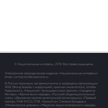
© Национальные интересы, 2019. Все права защищены.
Электронное периодическое издание «Национальные интересы» .
email: contact(сoбaчка)niros.ru
В России признаны экстремистскими и запрещены организации
ФБК (Фонд борьбы с коррупцией, признан иноагентом), Штабы
Навального, «Национал-большевистская партия», «Свидетели
Иеговы», «Армия воли народа», «Русский общенациональный
союз», «Движение против нелегальной иммиграции», «Правый
сектор», УНА-УНСО, УПА, «Тризуб им. Степана Бандеры»,
«Мизантропик дивижн», «Меджлис крымскотатарского народа»,