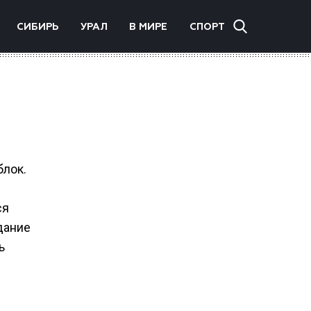
СИБИРЬ
УРАЛ
В МИРЕ
СПОРТ
блок.
ся
дание
ь