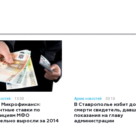
востей
13:00
Архив новостей
03:10
 Микрофинанс»:
В Ставрополье избит до
нтные ставки по
смерти свидетель, дав
тициям МФО
показания на главу
ельно выросли за 2014
администрации