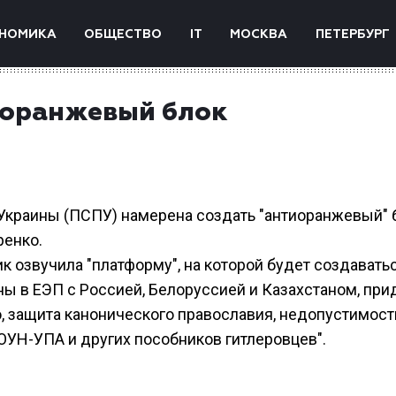
НОМИКА
ОБЩЕСТВО
IT
МОСКВА
ПЕТЕРБУРГ
иоранжевый блок
Украины (ПСПУ) намерена создать "антиоранжевый" 
ренко.
к озвучила "платформу", на которой будет создавать
ины в ЕЭП с Россией, Белоруссией и Казахстаном, при
, защита канонического православия, недопустимост
ОУН-УПА и других пособников гитлеровцев".