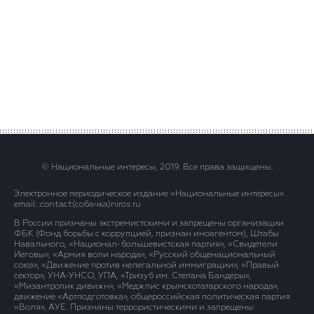
© Национальные интересы, 2019. Все права защищены.
Электронное периодическое издание «Национальные интересы» .
email: contact(сoбaчка)niros.ru
В России признаны экстремистскими и запрещены организации
ФБК (Фонд борьбы с коррупцией, признан иноагентом), Штабы
Навального, «Национал-большевистская партия», «Свидетели
Иеговы», «Армия воли народа», «Русский общенациональный
союз», «Движение против нелегальной иммиграции», «Правый
сектор», УНА-УНСО, УПА, «Тризуб им. Степана Бандеры»,
«Мизантропик дивижн», «Меджлис крымскотатарского народа»,
движение «Артподготовка», общероссийская политическая партия
«Воля», АУЕ. Признаны террористическими и запрещены: