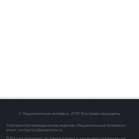
© Национальные интересы, 2019. Все права защищены.
Электронное периодическое издание «Национальные интересы» .
email: contact(сoбaчка)niros.ru
В России признаны экстремистскими и запрещены организации