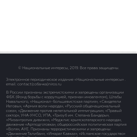
© Национальные интересы, 2019. Все права защищены.
Электронное периодическое издание «Национальные интересы» .
email: contact(сoбaчка)niros.ru
В России признаны экстремистскими и запрещены организации
ФБК (Фонд борьбы с коррупцией, признан иноагентом), Штабы
Навального, «Национал-большевистская партия», «Свидетели
Иеговы», «Армия воли народа», «Русский общенациональный
союз», «Движение против нелегальной иммиграции», «Правый
сектор», УНА-УНСО, УПА, «Тризуб им. Степана Бандеры»,
«Мизантропик дивижн», «Меджлис крымскотатарского народа»,
движение «Артподготовка», общероссийская политическая партия
«Воля», АУЕ. Признаны террористическими и запрещены:
«Движение Талибан», «Имарат Кавказ», «Исламское государство»