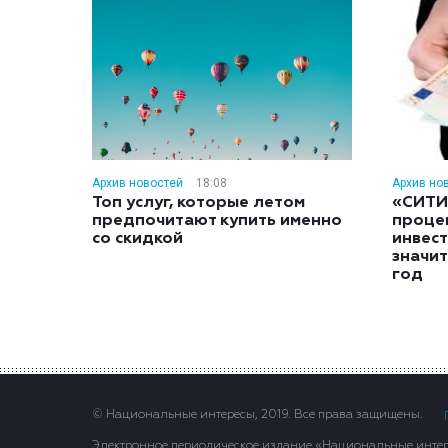
Архив новостей
18:08
Архив но
Топ услуг, которые летом
«СИТИ
предпочитают купить именно
проце
со скидкой
инвес
значит
год
© Национальные интересы, 2019. Все права защищены.
Электронное периодическое издание «Национальные интере