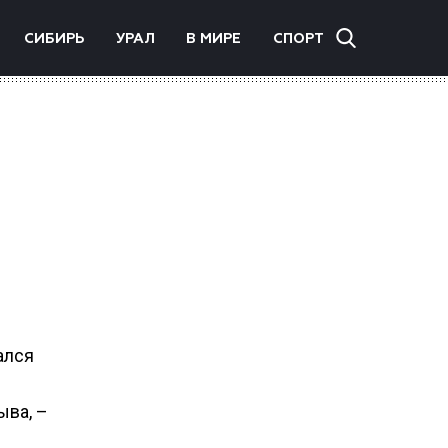
СИБИРЬ
УРАЛ
В МИРЕ
СПОРТ
ался
ыва, –