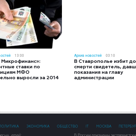
востей
13:00
Архив новостей
03:10
 Микрофинанс»:
В Ставрополье избит до
нтные ставки по
смерти свидетель, дав
тициям МФО
показания на главу
ельно выросли за 2014
администрации
ПОЛИТИКА
ЭКОНОМИКА
ОБЩЕСТВО
IT
МОСКВА
ПЕТЕРБУ
сы» . email:
В России признаны экстремистск