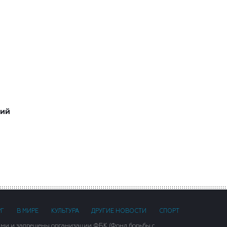
ший
РГ
В МИРЕ
КУЛЬТУРА
ДРУГИЕ НОВОСТИ
СПОРТ
ими и запрещены организации ФБК (Фонд борьбы с