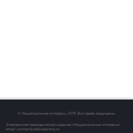
© Национальные интересы, 2019. Все права защищены.
Электронное периодическое издание «Национальные интересы» .
email: contact(сoбaчка)niros.ru