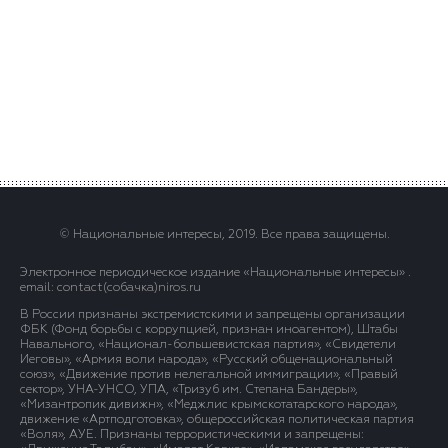
© Национальные интересы, 2019. Все права защищены.
Электронное периодическое издание «Национальные интересы» .
email: contact(сoбaчка)niros.ru
В России признаны экстремистскими и запрещены организации
ФБК (Фонд борьбы с коррупцией, признан иноагентом), Штабы
Навального, «Национал-большевистская партия», «Свидетели
Иеговы», «Армия воли народа», «Русский общенациональный
союз», «Движение против нелегальной иммиграции», «Правый
сектор», УНА-УНСО, УПА, «Тризуб им. Степана Бандеры»,
«Мизантропик дивижн», «Меджлис крымскотатарского народа»,
движение «Артподготовка», общероссийская политическая партия
«Воля», АУЕ. Признаны террористическими и запрещены: