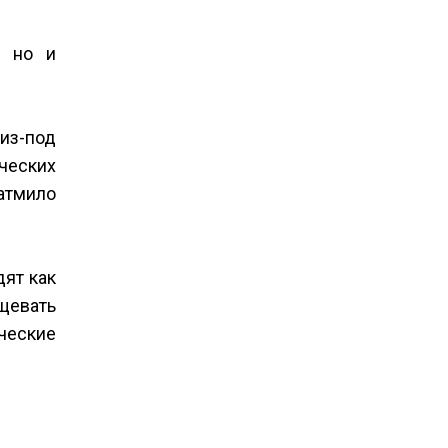
, но и
 из-под
ческих
атмило
дят как
щевать
ические