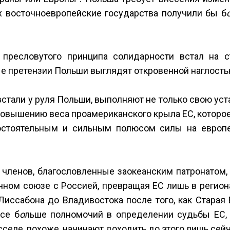
ых восточноевропейские государства получили бы б
 пресловутого принципа солидарности встал на с
е претензии Польши выглядят откровенной наглость
встали у руля Польши, выполняют не только свою уст
 повышению веса проамериканского крыла ЕС, которо
мостоятельным и сильным полюсом силы на европ
членов, благословленные заокеанским патронатом, 
нном союзе с Россией, превращая ЕС лишь в регион
иссабона до Владивостока после того, как Старая 
се б
о
льше полномочий в определении судьбы ЕС, 
сселе, похоже, начинают доходить до этого лишь сейч