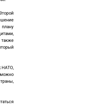
Второй
ешение
 плану
итами,
 также
оторый
 НАТО,
 можно
страны,
ятаться