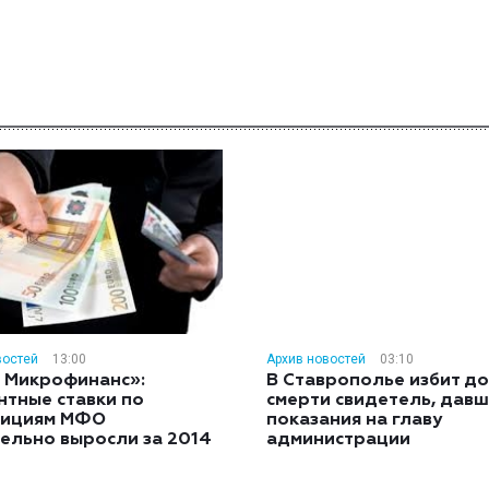
востей
13:00
Архив новостей
03:10
 Микрофинанс»:
В Ставрополье избит до
нтные ставки по
смерти свидетель, дав
тициям МФО
показания на главу
ельно выросли за 2014
администрации