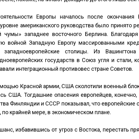
оятельности Европы началось после окончания 
уровне американского руководства было принято р
й чумы» западнее восточного Берлина. Благодаря
ю войной Западную Европу массированными кред
и западноевропейские столицы. Из Вашингтона
ноевропейских государств в Союз угля и стали, к
авали интеграционный противовес стране Советов.
 мощью Красной армии, США сколотили военный блок
сь США. Тогдашние опасения европейцев, конечно,
ства Финляндии и СССР показывал, что европейские 
 по крайней мере, в экономическом плане.
анс, избавившись от угроз с Востока, перестать пр