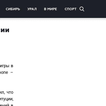
СИБИРЬ
УРАЛ
В МИРЕ
СПОРТ
сии
 игры в
ропе –
л, что
туции,
ений в