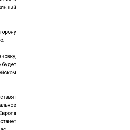
о
льший
торону
ю.
ановку,
е будет
ейском
ставят
альное
Европа
станет
ас.