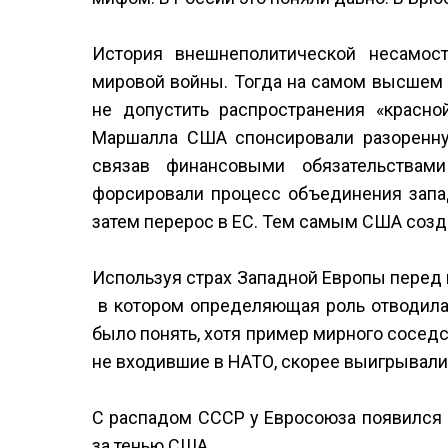
История внешнеполитической несамост
мировой войны. Тогда на самом высшем 
не допустить распространения «красно
Маршалла США спонсировали разоренну
связав финансовыми обязательствам
форсировали процесс объединения запад
затем перерос в ЕС. Тем самым США созд
Используя страх Западной Европы перед
в котором определяющая роль отводила
было понять, хотя пример мирного сосед
не входившие в НАТО, скорее выигрывали,
С распадом СССР у Евросоюза появился ш
за тенью США.