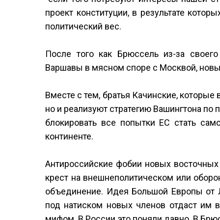
проект конституции, в результате котор
политический вес.
После того как Брюссель из-за своего
Варшавы в мясном споре с Москвой, новы
Вместе с тем, братья Качинские, которые 
но и реализуют стратегию Вашингтона по
блокировать все попытки ЕС стать са
континенте.
Антироссийские фобии новых восточных 
крест на внешнеполитическом или оборо
объединение. Идея Большой Европы от Л
под натиском новых членов отдаст им в
мифом. В России это поняли давно. В Брю