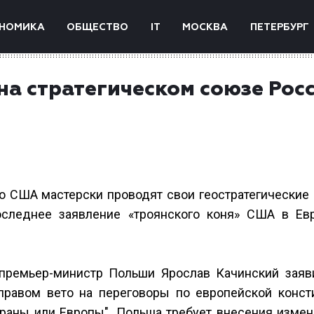
НОМИКА
ОБЩЕСТВО
IT
МОСКВА
ПЕТЕРБУРГ
на стратегическом союзе Рос
то США мастерски проводят свои геостратегические
оследнее заявление «троянского коня» США в Ев
премьер-министр Польши Ярослав Качинский заяви
равом вето на переговоры по европейской консти
траны или Европы". Польша требует внесения измен