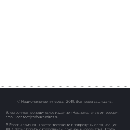
© Национальные интересы, 2019. Все права защищены.
Электронное периодическое издание «Национальные интересы» .
email: contact(сoбaчка)niros.ru
В России признаны экстремистскими и запрещены организации
ФБК (Фонд борьбы с коррупцией, признан иноагентом), Штабы