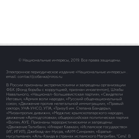
© Национальные интересы, 2019. Все права защищены.
Электронное периодическое издание «Национальные интересы» .
email: contact(сoбaчка)niros.ru
В России признаны экстремистскими и запрещены организации
ФБК (Фонд борьбы с коррупцией, признан иноагентом), Штабы
Навального, «Национал-большевистская партия», «Свидетели
Иеговы», «Армия воли народа», «Русский общенациональный
союз», «Движение против нелегальной иммиграции», «Правый
сектор», УНА-УНСО, УПА, «Тризуб им. Степана Бандеры»,
«Мизантропик дивижн», «Меджлис крымскотатарского народа»,
движение «Артподготовка», общероссийская политическая партия
«Воля», АУЕ. Признаны террористическими и запрещены:
«Движение Талибан», «Имарат Кавказ», «Исламское государство»
(ИГ, ИГИЛ), Джебхад-ан-Нусра, «АУМ Синрике», «Братья-
мусульмане», «Аль-Каида в странах исламского Магриба», "Сеть". В