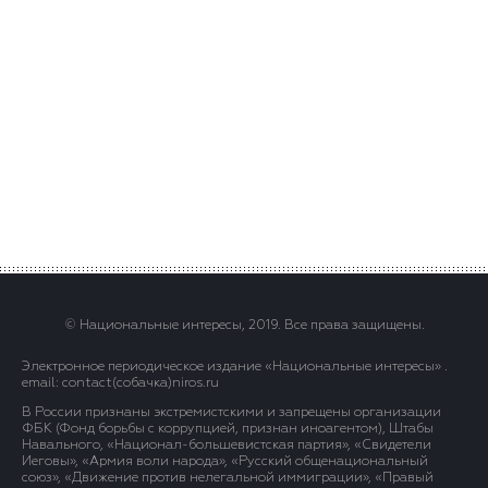
© Национальные интересы, 2019. Все права защищены.
Электронное периодическое издание «Национальные интересы» .
email: contact(сoбaчка)niros.ru
В России признаны экстремистскими и запрещены организации
ФБК (Фонд борьбы с коррупцией, признан иноагентом), Штабы
Навального, «Национал-большевистская партия», «Свидетели
Иеговы», «Армия воли народа», «Русский общенациональный
союз», «Движение против нелегальной иммиграции», «Правый