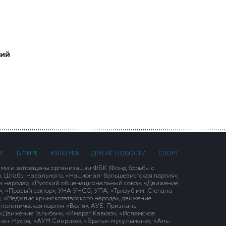
ший
РГ
В МИРЕ
КУЛЬТУРА
ДРУГИЕ НОВОСТИ
СПОРТ
ими и запрещены организации ФБК (Фонд борьбы с
), Штабы Навального, «Национал-большевистская партия»,
и народа», «Русский общенациональный союз», «Движение
 «Правый сектор», УНА-УНСО, УПА, «Тризуб им. Степана
, «Меджлис крымскотатарского народа», движение
 политическая партия «Воля», АУЕ. Признаны
«Движение Талибан», «Имарат Кавказ», «Исламское
д-ан-Нусра, «АУМ Синрике», «Братья-мусульмане», «Аль-