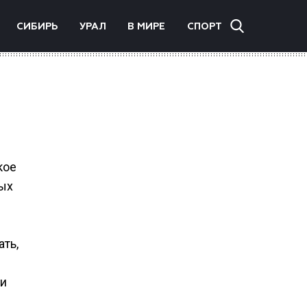
СИБИРЬ
УРАЛ
В МИРЕ
СПОРТ
кое
ых
ть,
ии