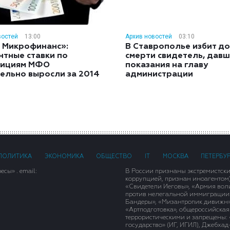
востей
13:00
Архив новостей
03:10
 Микрофинанс»:
В Ставрополье избит до
нтные ставки по
смерти свидетель, дав
тициям МФО
показания на главу
ельно выросли за 2014
администрации
ПОЛИТИКА
ЭКОНОМИКА
ОБЩЕСТВО
IT
МОСКВА
ПЕТЕРБУ
сы» . email:
В России признаны экстремистск
коррупцией, признан иноагентом
«Свидетели Иеговы», «Армия вол
против нелегальной иммиграции»,
Бандеры», «Мизантропик дивижн»
«Артподготовка», общероссийская
террористическими и запрещены: 
государство» (ИГ, ИГИЛ), Джебха