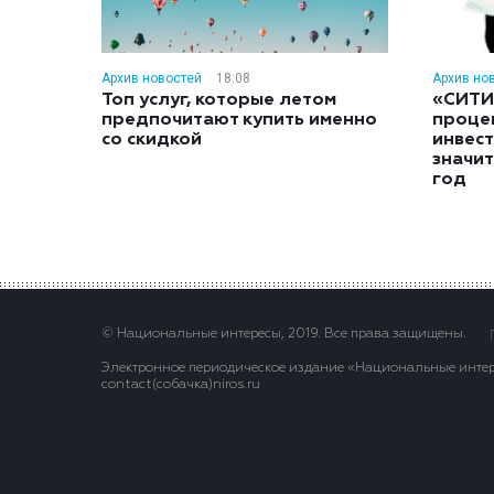
Архив новостей
18:08
Архив но
Топ услуг, которые летом
«СИТИ
предпочитают купить именно
проце
со скидкой
инвес
значит
год
© Национальные интересы, 2019. Все права защищены.
Электронное периодическое издание «Национальные интере
contact(сoбaчка)niros.ru