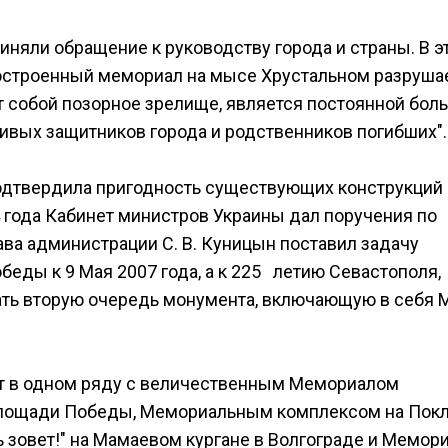
иняли обращение к руководству города и страны. В э
едостроенный мемориал на мысе Хрустальном разрушае
т собой позорное зрелище, является постоянной бол
вых защитников города и родственников погибших".
подтвердила пригодность существующих конструкций
 года Кабинет министров Украины дал поручения по
ва администрации С. В. Куницын поставил задачу
еды к 9 Мая 2007 года, а к 225 летию Севастополя,
дать вторую очередь монумента, включающую в себя 
т в одном ряду с величественным Мемориалом
площади Победы, Мемориальным комплексом на Пок
 зовет!" на Мамаевом кургане в Волгограде и Мемор