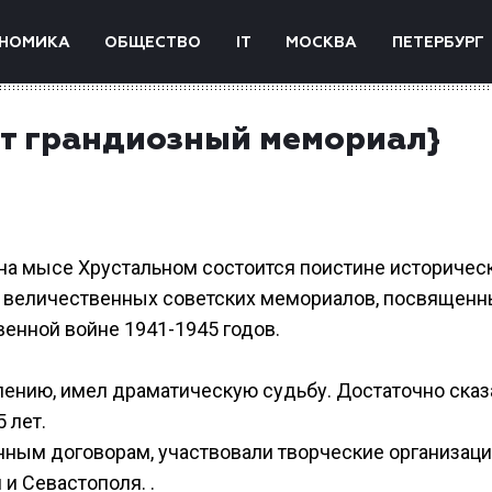
НОМИКА
ОБЩЕСТВО
IT
МОСКВА
ПЕТЕРБУРГ
ют грандиозный мемориал}
е на мысе Хрустальном состоится поистине историчес
 величественных советских мемориалов, посвященн
енной войне 1941-1945 годов.
ению, имел драматическую судьбу. Достаточно сказа
 лет.
нным договорам, участвовали творческие организац
и Севастополя. .