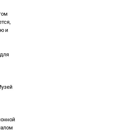
том
тся,
ью и
 для
Музей
лонной
иалом