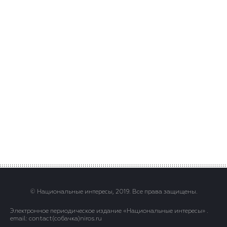
© Национальные интересы, 2019. Все права защищены.
Электронное периодическое издание «Национальные интересы» .
email: contact(сoбaчка)niros.ru