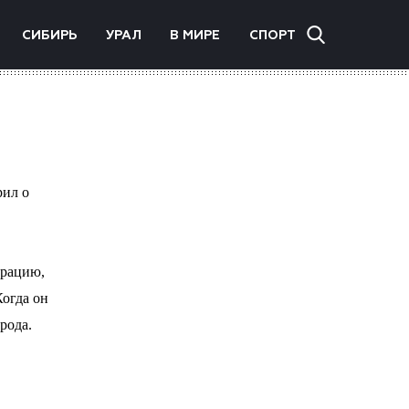
СИБИРЬ
УРАЛ
В МИРЕ
СПОРТ
рил о
грацию,
Когда он
рода.