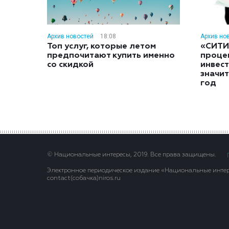
Архив новостей
18:08
Архив но
Топ услуг, которые летом
«СИТИ
предпочитают купить именно
проце
со скидкой
инвес
значит
год
© Национальные интересы, 2019. Все права защищены.
Электронное периодическое издание «Национальные интере
contact(сoбaчка)niros.ru