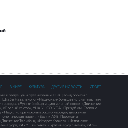
ший
РГ
В МИРЕ
КУЛЬТУРА
ДРУГИЕ НОВОСТИ
СПОРТ
ими и запрещены организации ФБК (Фонд борьбы с
), Штабы Навального, «Национал-большевистская партия»,
и народа», «Русский общенациональный союз», «Движение
 «Правый сектор», УНА-УНСО, УПА, «Тризуб им. Степана
, «Меджлис крымскотатарского народа», движение
 политическая партия «Воля», АУЕ. Признаны
«Движение Талибан», «Имарат Кавказ», «Исламское
д-ан-Нусра, «АУМ Синрике», «Братья-мусульмане», «Аль-