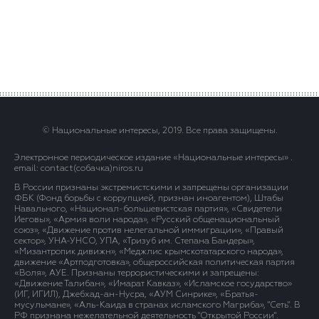
© Национальные интересы, 2019. Все права защищены.
Электронное периодическое издание «Национальные интересы» .
email: contact(сoбaчка)niros.ru
В России признаны экстремистскими и запрещены организации
ФБК (Фонд борьбы с коррупцией, признан иноагентом), Штабы
Навального, «Национал-большевистская партия», «Свидетели
Иеговы», «Армия воли народа», «Русский общенациональный
союз», «Движение против нелегальной иммиграции», «Правый
сектор», УНА-УНСО, УПА, «Тризуб им. Степана Бандеры»,
«Мизантропик дивижн», «Меджлис крымскотатарского народа»,
движение «Артподготовка», общероссийская политическая партия
«Воля», АУЕ. Признаны террористическими и запрещены:
«Движение Талибан», «Имарат Кавказ», «Исламское государство»
(ИГ, ИГИЛ), Джебхад-ан-Нусра, «АУМ Синрике», «Братья-
мусульмане», «Аль-Каида в странах исламского Магриба», "Сеть". В
РФ признана нежелательной деятельность "Открытой России".